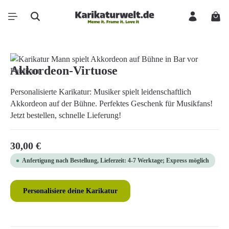
Zum Hauptinhalt springen
Ware
Bildergalerie überspringen
Akkordeon-Virtuose
Personalisierte Karikatur: Musiker spielt leidenschaftlich
Akkordeon auf der Bühne. Perfektes Geschenk für Musikfans!
Jetzt bestellen, schnelle Lieferung!
Regulärer Preis:
30,00 €
Anfertigung nach Bestellung, Lieferzeit: 4-7 Werktage; Express möglich
Personalisiere deine Karikatur