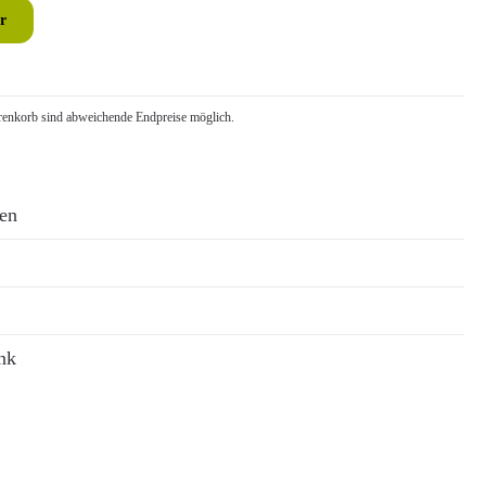
r
nkorb sind abweichende Endpreise möglich.
ren
nk