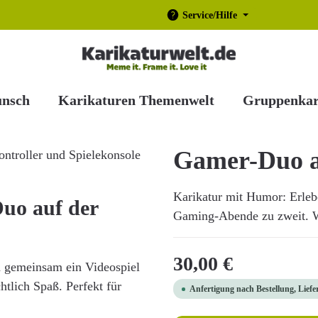
Service/Hilfe
unsch
Karikaturen Themenwelt
Gruppenkar
Gamer-Duo a
Karikatur mit Humor: Erle
uo auf der
Gaming-Abende zu zweit. Wit
Regulärer Preis:
30,00 €
nd gemeinsam ein Videospiel
htlich Spaß. Perfekt für
Anfertigung nach Bestellung, Liefe