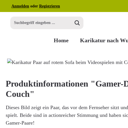
Anmelden
oder
Registrieren
m Hauptinhalt springen
Zur Suche springen
Zur Hauptnavigation springen
Home
Karikatur nach W
Bildergalerie überspringen
Produktinformationen "Gamer-D
Couch"
Dieses Bild zeigt ein Paar, das vor dem Fernseher sitzt u
spielt. Beide sind in actionreicher Stimmung und haben sic
Gamer-Paare!