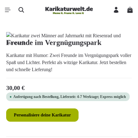
Zum Hauptinhalt springen
Ware
Bildergalerie überspringen
Freunde im Vergnügungspark
Karikatur mit Humor: Zwei Freunde im Vergnügungspark voller
Spaß und Lichter. Perfekt als witzige Karikatur. Jetzt bestellen
und schnelle Lieferung!
Regulärer Preis:
30,00 €
Anfertigung nach Bestellung, Lieferzeit: 4-7 Werktage; Express möglich
Personalisiere deine Karikatur