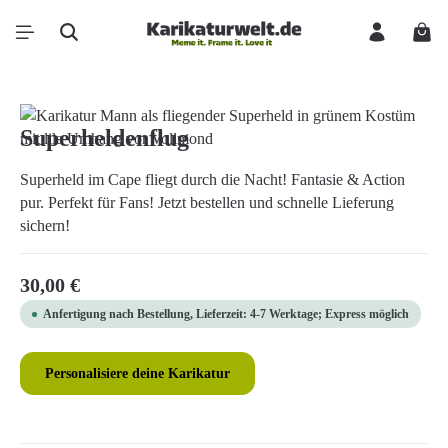
Zum Hauptinhalt springen
Ware
Bildergalerie überspringen
Superheldenflug
Superheld im Cape fliegt durch die Nacht! Fantasie & Action
pur. Perfekt für Fans! Jetzt bestellen und schnelle Lieferung
sichern!
Regulärer Preis:
30,00 €
Anfertigung nach Bestellung, Lieferzeit: 4-7 Werktage; Express möglich
Personalisiere deine Karikatur