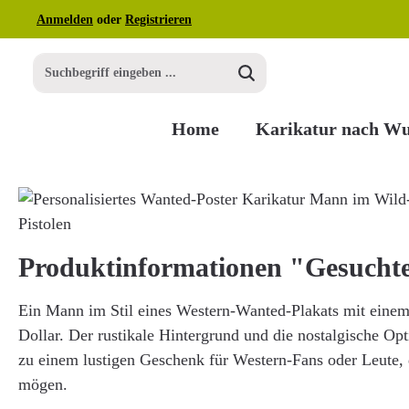
Anmelden
oder
Registrieren
m Hauptinhalt springen
Zur Suche springen
Zur Hauptnavigation springen
Home
Karikatur nach W
Bildergalerie überspringen
Produktinformationen "Gesucht
Ein Mann im Stil eines Western-Wanted-Plakats mit eine
Dollar. Der rustikale Hintergrund und die nostalgische Op
zu einem lustigen Geschenk für Western-Fans oder Leute
mögen.