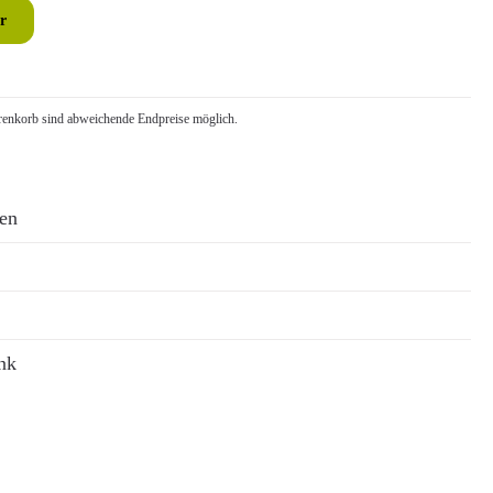
r
nkorb sind abweichende Endpreise möglich.
ren
nk