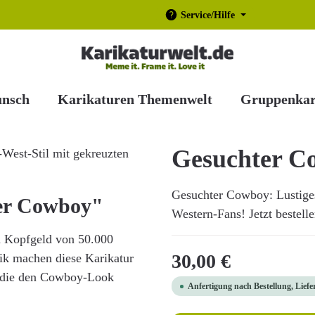
Service/Hilfe
unsch
Karikaturen Themenwelt
Gruppenkar
Gesuchter C
Gesuchter Cowboy: Lustiges
er Cowboy"
Western-Fans! Jetzt bestell
m Kopfgeld von 50.000
Regulärer Preis:
30,00 €
tik machen diese Karikatur
, die den Cowboy-Look
Anfertigung nach Bestellung, Liefe