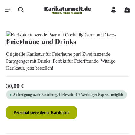
Zum Hauptinhalt springen
Ware
Bildergalerie überspringen
Feierlaune und Drinks
Originelle Karikatur für Feierlaune pur! Zwei tanzende
Partygänger mit Drinks. Perfekt für Feierfreunde. Witzige
Karikatur, jetzt bestellen!
Regulärer Preis:
30,00 €
Anfertigung nach Bestellung, Lieferzeit: 4-7 Werktage; Express möglich
Personalisiere deine Karikatur