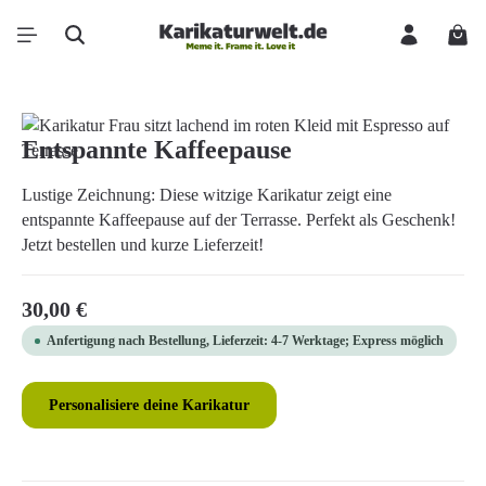
Zum Hauptinhalt springen
Ware
Bildergalerie überspringen
Entspannte Kaffeepause
Lustige Zeichnung: Diese witzige Karikatur zeigt eine
entspannte Kaffeepause auf der Terrasse. Perfekt als Geschenk!
Jetzt bestellen und kurze Lieferzeit!
Regulärer Preis:
30,00 €
Anfertigung nach Bestellung, Lieferzeit: 4-7 Werktage; Express möglich
Personalisiere deine Karikatur