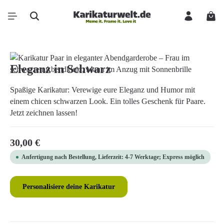
Zum Hauptinhalt springen
Ware
Bildergalerie überspringen
Eleganz in Schwarz
Spaßige Karikatur: Verewige eure Eleganz und Humor mit
einem chicen schwarzen Look. Ein tolles Geschenk für Paare.
Jetzt zeichnen lassen!
Regulärer Preis:
30,00 €
Anfertigung nach Bestellung, Lieferzeit: 4-7 Werktage; Express möglich
Personalisiere deine Karikatur