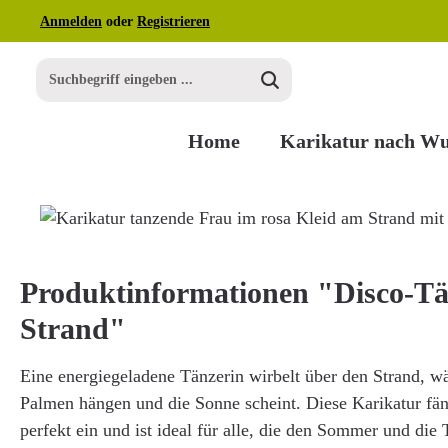
Anmelden
oder
Registrieren
m Hauptinhalt springen
Zur Suche springen
Zur Hauptnavigation springen
Home
Karikatur nach W
Bildergalerie überspringen
Produktinformationen "Disco-T
Strand"
Eine energiegeladene Tänzerin wirbelt über den Strand, 
Palmen hängen und die Sonne scheint. Diese Karikatur fä
perfekt ein und ist ideal für alle, die den Sommer und die 