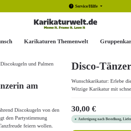
Service/Hilfe
unsch
Karikaturen Themenwelt
Gruppenkar
Disco-Tänzer
Wunschkarikatur: Erlebe di
änzerin am
Witzige Karikatur mit schnel
Regulärer Preis:
30,00 €
während Discokugeln von den
ngt den Partystimmung
Anfertigung nach Bestellung, Liefe
Tanzfreude feiern wollen.