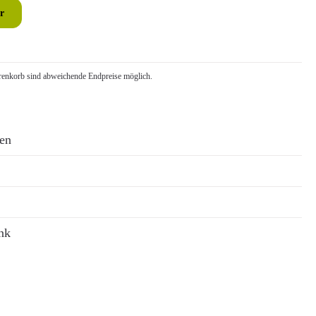
r
nkorb sind abweichende Endpreise möglich.
ren
nk