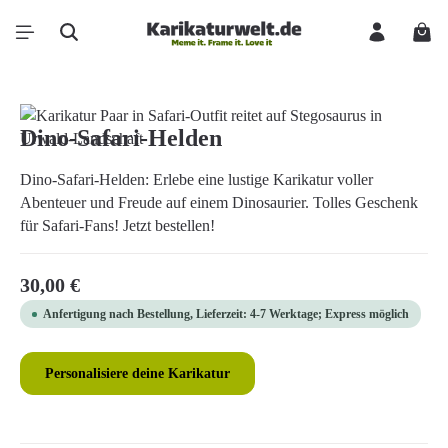
Zum Hauptinhalt springen
Ware
Bildergalerie überspringen
Dino-Safari-Helden
Dino-Safari-Helden: Erlebe eine lustige Karikatur voller
Abenteuer und Freude auf einem Dinosaurier. Tolles Geschenk
für Safari-Fans! Jetzt bestellen!
Regulärer Preis:
30,00 €
Anfertigung nach Bestellung, Lieferzeit: 4-7 Werktage; Express möglich
Personalisiere deine Karikatur