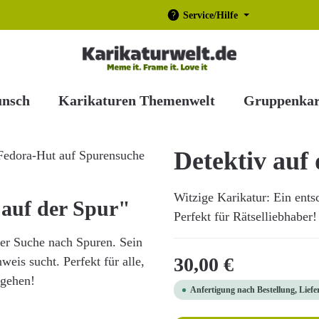
Service/Hilfe
unsch
Karikaturen Themenwelt
Gruppenkar
Detektiv auf
Witzige Karikatur: Ein ent
 auf der Spur"
Perfekt für Rätselliebhaber!
der Suche nach Spuren. Sein
Regulärer Preis:
30,00 €
eis sucht. Perfekt für alle,
 gehen!
Anfertigung nach Bestellung, Liefe