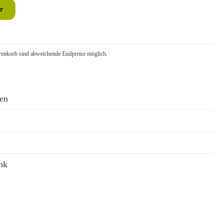
r
nkorb sind abweichende Endpreise möglich.
ren
nk