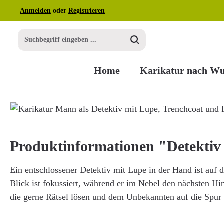
Anmelden
oder
Registrieren
m Hauptinhalt springen
Zur Suche springen
Zur Hauptnavigation springen
Home
Karikatur nach W
Bildergalerie überspringen
Produktinformationen "Detektiv
Ein entschlossener Detektiv mit Lupe in der Hand ist auf 
Blick ist fokussiert, während er im Nebel den nächsten Hinw
die gerne Rätsel lösen und dem Unbekannten auf die Spur