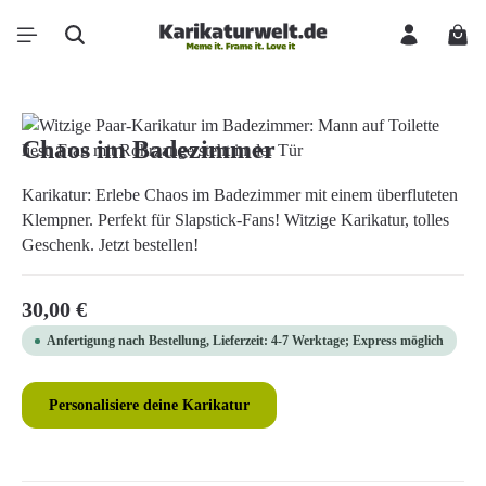
Zum Hauptinhalt springen
Ware
Bildergalerie überspringen
Chaos im Badezimmer
Karikatur: Erlebe Chaos im Badezimmer mit einem überfluteten
Klempner. Perfekt für Slapstick-Fans! Witzige Karikatur, tolles
Geschenk. Jetzt bestellen!
Regulärer Preis:
30,00 €
Anfertigung nach Bestellung, Lieferzeit: 4-7 Werktage; Express möglich
Personalisiere deine Karikatur