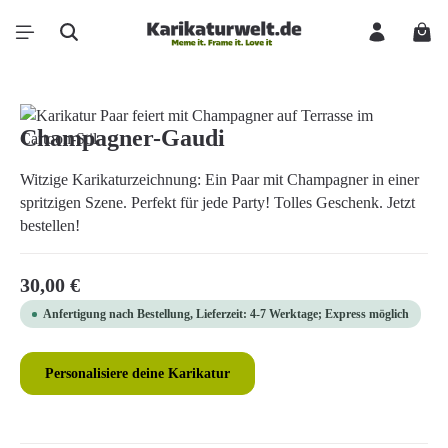
Zum Hauptinhalt springen
Ware
Bildergalerie überspringen
Champagner-Gaudi
Witzige Karikaturzeichnung: Ein Paar mit Champagner in einer
spritzigen Szene. Perfekt für jede Party! Tolles Geschenk. Jetzt
bestellen!
Regulärer Preis:
30,00 €
Anfertigung nach Bestellung, Lieferzeit: 4-7 Werktage; Express möglich
Personalisiere deine Karikatur