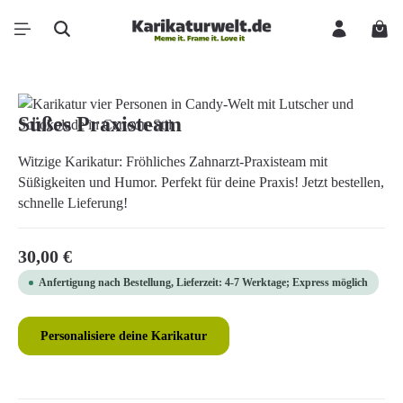
Zum Hauptinhalt springen
Ware
Bildergalerie überspringen
Süßes Praxisteam
Witzige Karikatur: Fröhliches Zahnarzt-Praxisteam mit
Süßigkeiten und Humor. Perfekt für deine Praxis! Jetzt bestellen,
schnelle Lieferung!
Regulärer Preis:
30,00 €
Anfertigung nach Bestellung, Lieferzeit: 4-7 Werktage; Express möglich
Personalisiere deine Karikatur