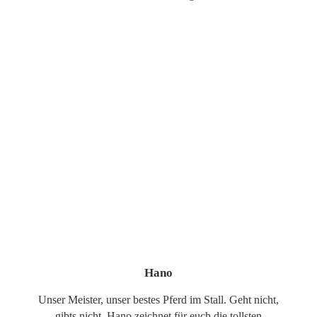
Hano
Unser Meister, unser bestes Pferd im Stall. Geht nicht,
gibts nicht. Hano zeichnet für euch die tollsten