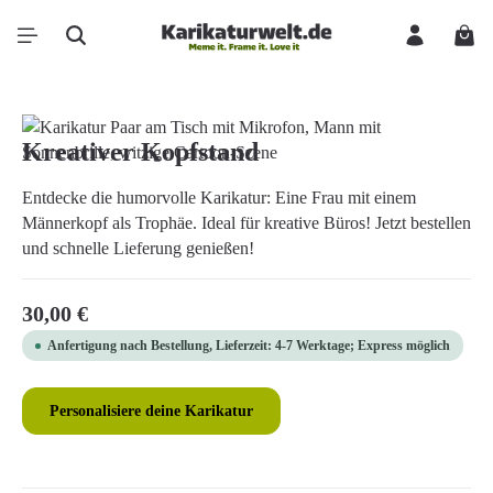
Zum Hauptinhalt springen
Ware
Bildergalerie überspringen
Kreativer Kopfstand
Entdecke die humorvolle Karikatur: Eine Frau mit einem
Männerkopf als Trophäe. Ideal für kreative Büros! Jetzt bestellen
und schnelle Lieferung genießen!
Regulärer Preis:
30,00 €
Anfertigung nach Bestellung, Lieferzeit: 4-7 Werktage; Express möglich
Personalisiere deine Karikatur