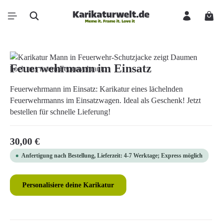
Zum Hauptinhalt springen
Ware
Bildergalerie überspringen
Feuerwehrmann im Einsatz
Feuerwehrmann im Einsatz: Karikatur eines lächelnden
Feuerwehrmanns im Einsatzwagen. Ideal als Geschenk! Jetzt
bestellen für schnelle Lieferung!
Regulärer Preis:
30,00 €
Anfertigung nach Bestellung, Lieferzeit: 4-7 Werktage; Express möglich
Personalisiere deine Karikatur