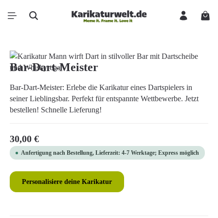
Zum Hauptinhalt springen
Ware
Bildergalerie überspringen
Bar-Dart-Meister
Bar-Dart-Meister: Erlebe die Karikatur eines Dartspielers in
seiner Lieblingsbar. Perfekt für entspannte Wettbewerbe. Jetzt
bestellen! Schnelle Lieferung!
Regulärer Preis:
30,00 €
Anfertigung nach Bestellung, Lieferzeit: 4-7 Werktage; Express möglich
Personalisiere deine Karikatur