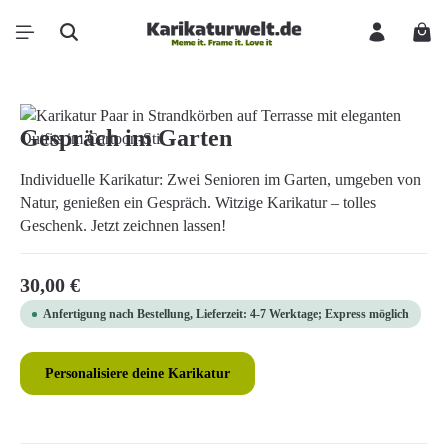
Zum Hauptinhalt springen
Ware
Bildergalerie überspringen
Gespräch im Garten
Individuelle Karikatur: Zwei Senioren im Garten, umgeben von
Natur, genießen ein Gespräch. Witzige Karikatur – tolles
Geschenk. Jetzt zeichnen lassen!
Regulärer Preis:
30,00 €
Anfertigung nach Bestellung, Lieferzeit: 4-7 Werktage; Express möglich
Personalisiere deine Karikatur