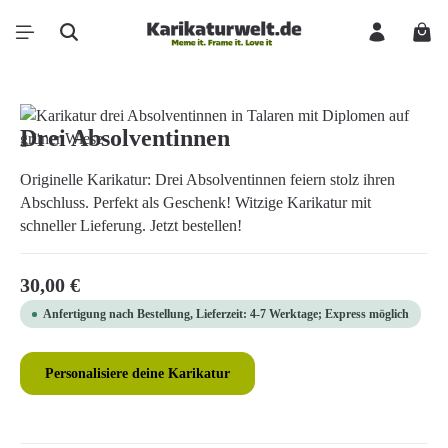
Zum Hauptinhalt springen
Ware
Bildergalerie überspringen
Drei Absolventinnen
Originelle Karikatur: Drei Absolventinnen feiern stolz ihren
Abschluss. Perfekt als Geschenk! Witzige Karikatur mit
schneller Lieferung. Jetzt bestellen!
Regulärer Preis:
30,00 €
Anfertigung nach Bestellung, Lieferzeit: 4-7 Werktage; Express möglich
Personalisiere deine Karikatur