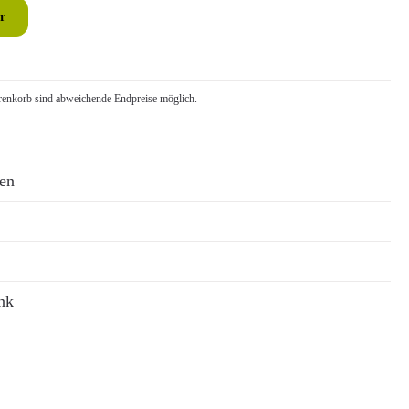
r
nkorb sind abweichende Endpreise möglich.
ren
nk