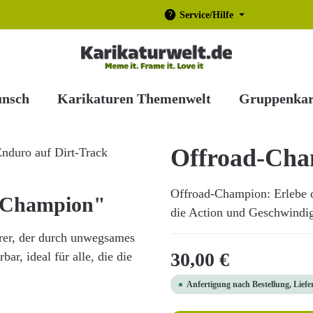
Service/Hilfe
unsch
Karikaturen Themenwelt
Gruppenkar
Offroad-Ch
Offroad-Champion: Erlebe d
d-Champion"
die Action und Geschwindigk
hrer, der durch unwegsames
Regulärer Preis:
30,00 €
ar, ideal für alle, die die
Anfertigung nach Bestellung, Liefe