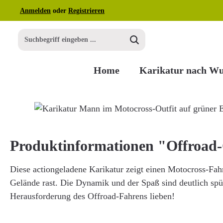
Anmelden
oder
Registrieren
m Hauptinhalt springen
Zur Suche springen
Zur Hauptnavigation springen
Home
Karikatur nach W
Bildergalerie überspringen
Produktinformationen "Offroa
Diese actiongeladene Karikatur zeigt einen Motocross-Fa
Gelände rast. Die Dynamik und der Spaß sind deutlich spürb
Herausforderung des Offroad-Fahrens lieben!