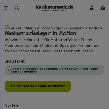
Zum Hauptinhalt springen
War
Bildergalerie überspringen
Motorradfahrer in Action
Individuelle Karikatur für Motorradfahrer: Erlebe
Abenteuer auf der Straße mit Spaß und Freiheit. Ein
tolles Geschenk für Biker! Jetzt zeichnen lassen.
Regulärer Preis:
30,00 €
Anfertigung nach Bestellung, Lieferzeit: 4-7 Werktage;
Express möglich
Personalisiere deine Karikatur
Vorteile