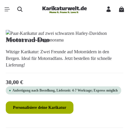
Zum Hauptinhalt springen
Ware
Bildergalerie überspringen
Motorrad-Duo
Witzige Karikatur: Zwei Freunde auf Motorrädern in den
Bergen. Ideal für Motorradfans. Jetzt bestellen für schnelle
Lieferung!
Regulärer Preis:
30,00 €
Anfertigung nach Bestellung, Lieferzeit: 4-7 Werktage; Express möglich
Personalisiere deine Karikatur