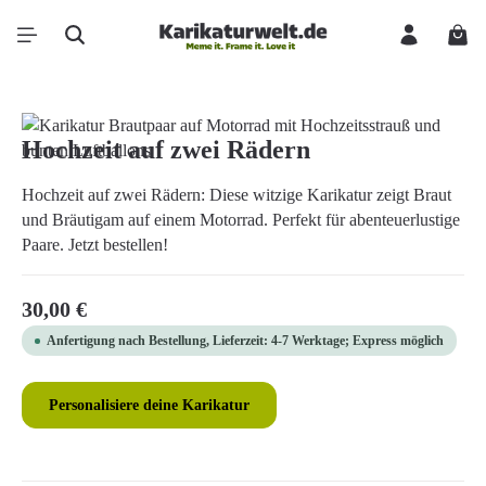
Zum Hauptinhalt springen
Ware
Bildergalerie überspringen
Hochzeit auf zwei Rädern
Hochzeit auf zwei Rädern: Diese witzige Karikatur zeigt Braut
und Bräutigam auf einem Motorrad. Perfekt für abenteuerlustige
Paare. Jetzt bestellen!
Regulärer Preis:
30,00 €
Anfertigung nach Bestellung, Lieferzeit: 4-7 Werktage; Express möglich
Personalisiere deine Karikatur