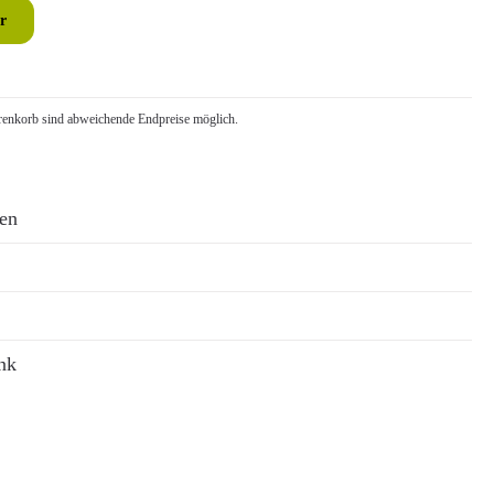
r
nkorb sind abweichende Endpreise möglich.
ren
nk