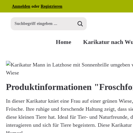
Anmelden
oder
Registrieren
m Hauptinhalt springen
Zur Suche springen
Zur Hauptnavigation springen
Home
Karikatur nach W
Bildergalerie überspringen
Produktinformationen "Froschfo
In dieser Karikatur kniet eine Frau auf einer grünen Wie
Frösche. Ihre ruhige und forschende Haltung zeigt, dass si
diese kleinen Tiere hat. Ideal für Tier- und Naturfreunde, 
interagieren und sich für Tiere begeistern. Diese Karikatu