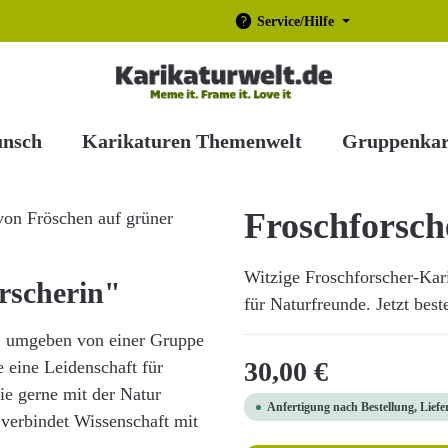
Service/Hilfe
unsch
Karikaturen Themenwelt
Gruppenkar
Froschforsch
Witzige Froschforscher-Kar
rscherin"
für Naturfreunde. Jetzt best
se, umgeben von einer Gruppe
Regulärer Preis:
30,00 €
e eine Leidenschaft für
die gerne mit der Natur
Anfertigung nach Bestellung, Liefe
r verbindet Wissenschaft mit