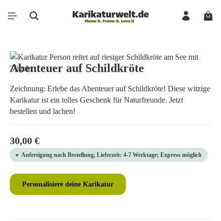
Zum Hauptinhalt springen
Ware
Bildergalerie überspringen
Abenteuer auf Schildkröte
Zeichnung: Erlebe das Abenteuer auf Schildkröte! Diese witzige
Karikatur ist ein tolles Geschenk für Naturfreunde. Jetzt
bestellen und lachen!
Regulärer Preis:
30,00 €
Anfertigung nach Bestellung, Lieferzeit: 4-7 Werktage; Express möglich
Personalisiere deine Karikatur