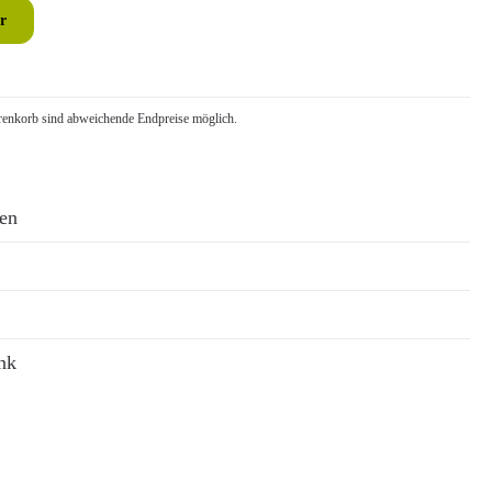
r
nkorb sind abweichende Endpreise möglich.
ren
nk