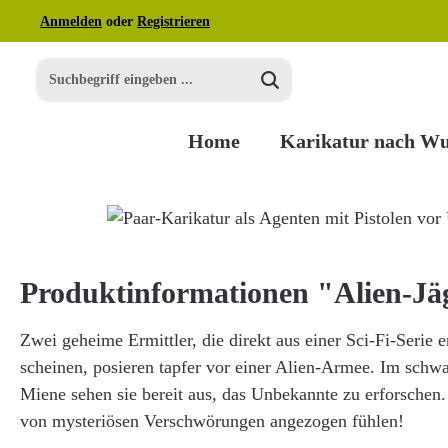
Anmelden
oder
Registrieren
m Hauptinhalt springen
Zur Suche springen
Zur Hauptnavigation springen
Home
Karikatur nach W
Bildergalerie überspringen
Produktinformationen "Alien-Jä
Zwei geheime Ermittler, die direkt aus einer Sci-Fi-Serie 
scheinen, posieren tapfer vor einer Alien-Armee. Im schw
Miene sehen sie bereit aus, das Unbekannte zu erforschen. P
von mysteriösen Verschwörungen angezogen fühlen!