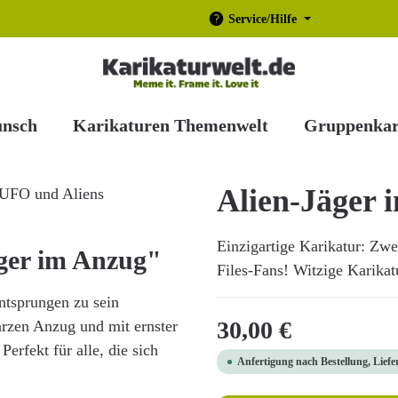
Service/Hilfe
unsch
Karikaturen Themenwelt
Gruppenkar
Alien-Jäger 
Einzigartige Karikatur: Zwe
ger im Anzug"
Files-Fans! Witzige Karikatu
entsprungen zu sein
Regulärer Preis:
30,00 €
arzen Anzug und mit ernster
erfekt für alle, die sich
Anfertigung nach Bestellung, Liefe