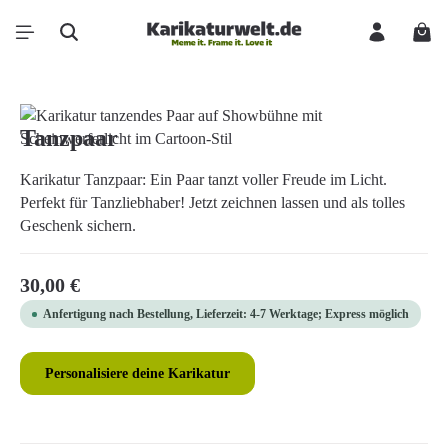
Zum Hauptinhalt springen
Ware
Bildergalerie überspringen
Tanzpaar
Karikatur Tanzpaar: Ein Paar tanzt voller Freude im Licht.
Perfekt für Tanzliebhaber! Jetzt zeichnen lassen und als tolles
Geschenk sichern.
Regulärer Preis:
30,00 €
Anfertigung nach Bestellung, Lieferzeit: 4-7 Werktage; Express möglich
Personalisiere deine Karikatur