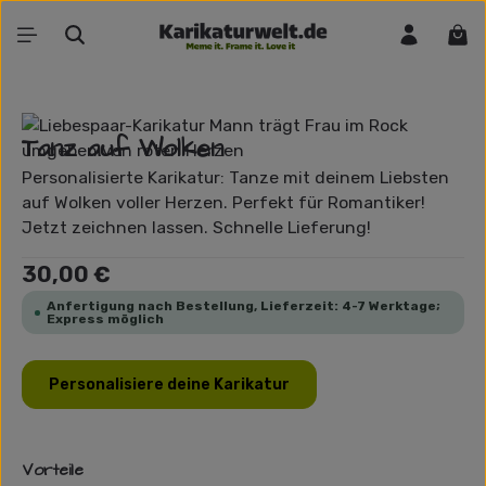
Zum Hauptinhalt springen
War
Bildergalerie überspringen
Tanz auf Wolken
Personalisierte Karikatur: Tanze mit deinem Liebsten
auf Wolken voller Herzen. Perfekt für Romantiker!
Jetzt zeichnen lassen. Schnelle Lieferung!
Regulärer Preis:
30,00 €
Anfertigung nach Bestellung, Lieferzeit: 4-7 Werktage;
Express möglich
Personalisiere deine Karikatur
Vorteile