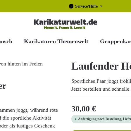
Service/Hilfe
unsch
Karikaturen Themenwelt
Gruppenkar
Laufender 
Sportliches Paar joggt fröh
er
Jetzt bestellen und schnell
Regulärer Preis:
30,00 €
usammen joggt, während rote
die sportliche Aktivität
Anfertigung nach Bestellung, Liefe
oder als lustiges Geschenk