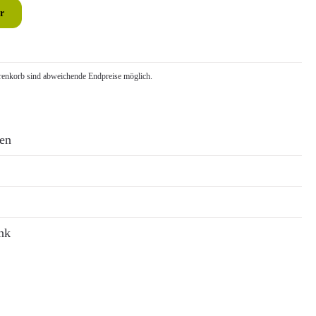
r
nkorb sind abweichende Endpreise möglich.
ren
nk