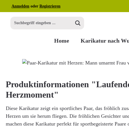
Anmelden
oder
Registrieren
m Hauptinhalt springen
Zur Suche springen
Zur Hauptnavigation springen
Home
Karikatur nach W
Bildergalerie überspringen
Produktinformationen "Laufend
Herzmoment"
Diese Karikatur zeigt ein sportliches Paar, das fröhlich z
Herzen um sie herum fliegen. Die fröhlichen Gesichter und 
machen diese Karikatur perfekt für sportbegeisterte Paare 