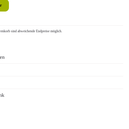
r
nkorb sind abweichende Endpreise möglich.
ren
nk