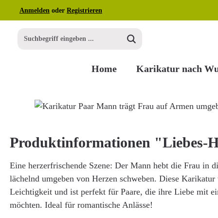
Anmelden
oder
Registrieren
m Hauptinhalt springen
Zur Suche springen
Zur Hauptnavigation springen
Home
Karikatur nach W
Bildergalerie überspringen
Produktinformationen "Liebes-H
Eine herzerfrischende Szene: Der Mann hebt die Frau in di
lächelnd umgeben von Herzen schweben. Diese Karikatur 
Leichtigkeit und ist perfekt für Paare, die ihre Liebe mit 
möchten. Ideal für romantische Anlässe!