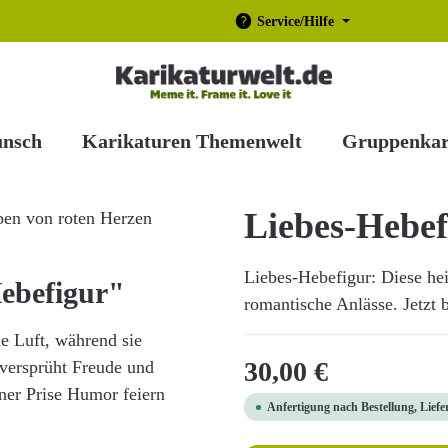
Service/Hilfe
unsch
Karikaturen Themenwelt
Gruppenkar
Liebes-Hebef
Liebes-Hebefigur: Diese hei
ebefigur"
romantische Anlässe. Jetzt 
e Luft, während sie
Regulärer Preis:
30,00 €
versprüht Freude und
einer Prise Humor feiern
Anfertigung nach Bestellung, Liefe