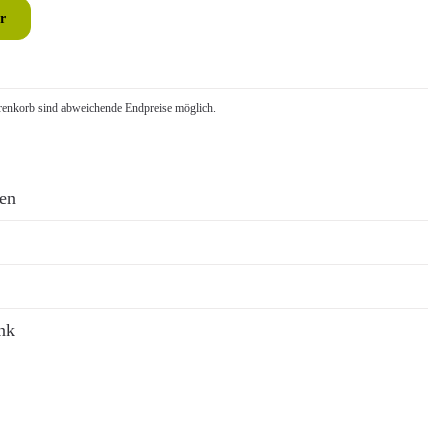
r
nkorb sind abweichende Endpreise möglich.
ren
nk