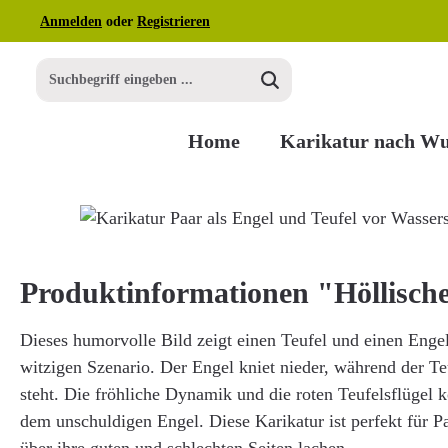
Anmelden
oder
Registrieren
m Hauptinhalt springen
Zur Suche springen
Zur Hauptnavigation springen
Home
Karikatur nach W
Bildergalerie überspringen
Produktinformationen "Höllisch
Dieses humorvolle Bild zeigt einen Teufel und einen Engel
witzigen Szenario. Der Engel kniet nieder, während der T
steht. Die fröhliche Dynamik und die roten Teufelsflügel k
dem unschuldigen Engel. Diese Karikatur ist perfekt für P