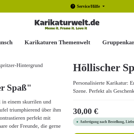
Service/Hilfe
unsch
Karikaturen Themenwelt
Gruppenkar
Höllischer S
Personalisierte Karikatur: 
er Spaß"
Szene. Perfekt als Geschenk
 in einem skurrilen und
Regulärer Preis:
30,00 €
eufel triumphierend über ihm
ontrastieren perfekt mit
Anfertigung nach Bestellung, Liefe
aare oder Freunde, die gerne