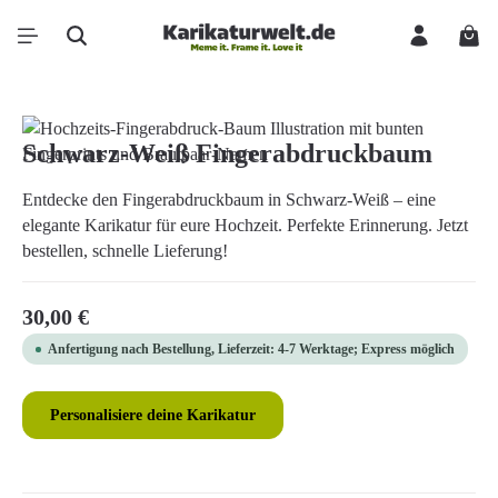
Zum Hauptinhalt springen
Ware
Bildergalerie überspringen
Schwarz-Weiß Fingerabdruckbaum
Entdecke den Fingerabdruckbaum in Schwarz-Weiß – eine
elegante Karikatur für eure Hochzeit. Perfekte Erinnerung. Jetzt
bestellen, schnelle Lieferung!
Regulärer Preis:
30,00 €
Anfertigung nach Bestellung, Lieferzeit: 4-7 Werktage; Express möglich
Personalisiere deine Karikatur