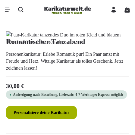
Zum Hauptinhalt springen
Ware
Bildergalerie überspringen
Romantischer Tanzabend
Personenkarikatur: Erlebe Romantik pur! Ein Paar tanzt mit
Freude und Herz. Witzige Karikatur als tolles Geschenk. Jetzt
zeichnen lassen!
Regulärer Preis:
30,00 €
Anfertigung nach Bestellung, Lieferzeit: 4-7 Werktage; Express möglich
Personalisiere deine Karikatur