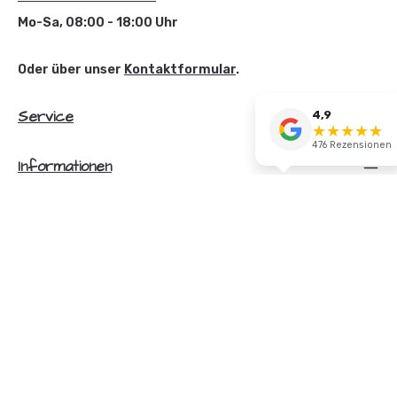
Mo-Sa, 08:00 - 18:00 Uhr
Oder über unser
Kontaktformular
.
Service
4,9
★
★
★
★
☆
★
476 Rezensionen
Informationen
Newsletter
Alle Preise inkl. gesetzl. Mehrwertsteuer zzgl.
Versandkosten
und ggf. Nachnahmegebühren, wenn nicht