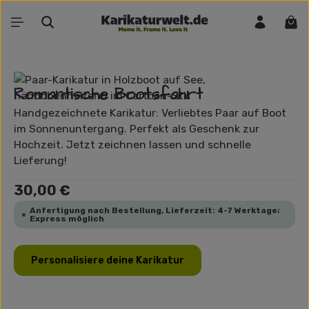
Zum Hauptinhalt springen
War
Bildergalerie überspringen
Romantische Bootsfahrt
Handgezeichnete Karikatur: Verliebtes Paar auf Boot
im Sonnenuntergang. Perfekt als Geschenk zur
Hochzeit. Jetzt zeichnen lassen und schnelle
Lieferung!
Regulärer Preis:
30,00 €
Anfertigung nach Bestellung, Lieferzeit: 4-7 Werktage;
Express möglich
Personalisiere deine Karikatur