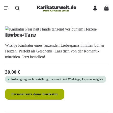
Zum Hauptinhalt springen
Ware
Bildergalerie überspringen
Liebes-Tanz
Witzige Karikatur eines tanzenden Liebespaars inmitten bunter
Herzen. Perfekt als Geschenk! Lass dich von der Romantik
mitreißen. Jetzt bestellen!
Regulärer Preis:
30,00 €
Anfertigung nach Bestellung, Lieferzeit: 4-7 Werktage; Express möglich
Personalisiere deine Karikatur