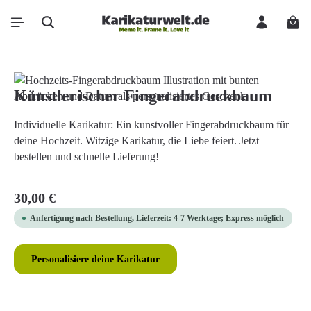
Zum Hauptinhalt springen
Ware
Bildergalerie überspringen
Künstlerischer Fingerabdruckbaum
Individuelle Karikatur: Ein kunstvoller Fingerabdruckbaum für
deine Hochzeit. Witzige Karikatur, die Liebe feiert. Jetzt
bestellen und schnelle Lieferung!
Regulärer Preis:
30,00 €
Anfertigung nach Bestellung, Lieferzeit: 4-7 Werktage; Express möglich
Personalisiere deine Karikatur