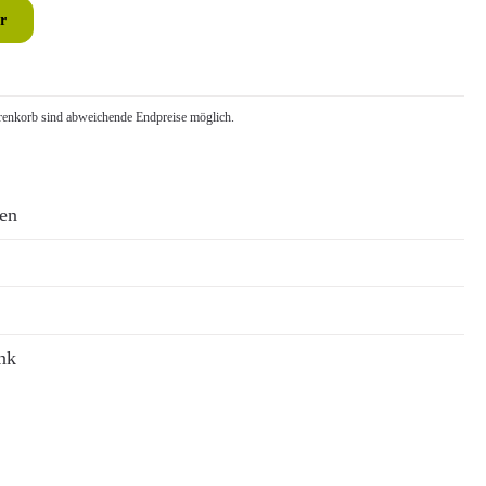
r
nkorb sind abweichende Endpreise möglich.
ren
nk