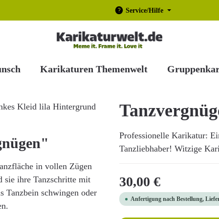
Service/Hilfe
unsch
Karikaturen Themenwelt
Gruppenkar
Tanzvergnüg
Professionelle Karikatur: Ei
gnügen"
Tanzliebhaber! Witzige Kari
Tanzfläche in vollen Zügen
Regulärer Preis:
30,00 €
 sie ihre Tanzschritte mit
as Tanzbein schwingen oder
Anfertigung nach Bestellung, Liefe
en.