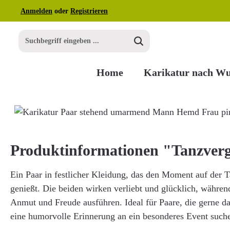
Anmelden
oder
Registrieren
m Hauptinhalt springen
Zur Suche springen
Zur Hauptnavigation springen
Home
Karikatur nach W
Bildergalerie überspringen
Produktinformationen "Tanzver
Ein Paar in festlicher Kleidung, das den Moment auf der 
genießt. Die beiden wirken verliebt und glücklich, während
Anmut und Freude ausführen. Ideal für Paare, die gerne d
eine humorvolle Erinnerung an ein besonderes Event such