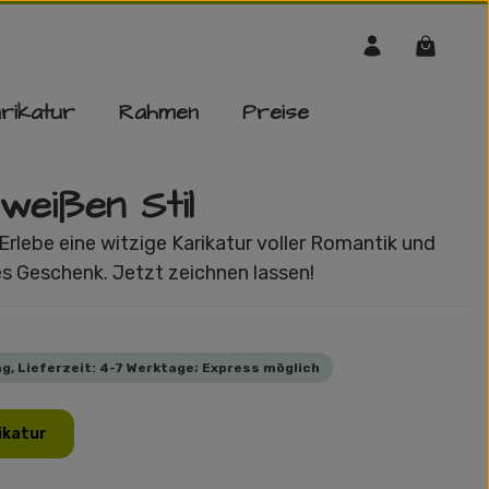
Warenko
rikatur
Rahmen
Preise
weißen Stil
Erlebe eine witzige Karikatur voller Romantik und
les Geschenk. Jetzt zeichnen lassen!
g, Lieferzeit: 4-7 Werktage; Express möglich
ikatur