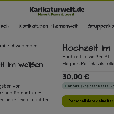
nsch
Karikaturen Themenwelt
Gruppenka
Hochzeit im 
Hochzeit im weißen Stil: 
it im weißen
Eleganz. Perfekt als tol
Regulärer Preis:
30,00 €
mgeben von
Anfertigung nach Bestellun
anz und Romantik des
der Liebe feiern möchten.
Personalisiere deine Kar