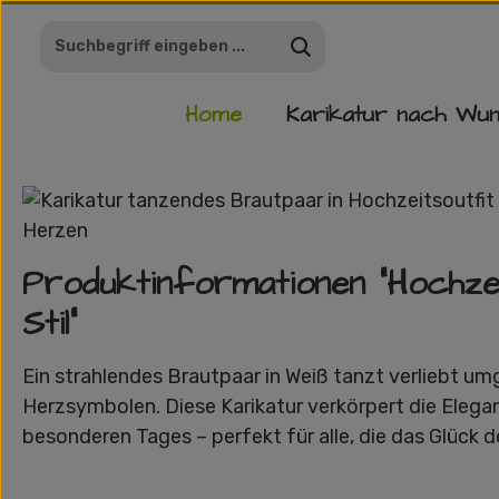
m Hauptinhalt springen
Zur Suche springen
Zur Hauptnavigation springen
Home
Karikatur nach Wu
Bildergalerie überspringen
Produktinformationen "Hochze
Stil"
Ein strahlendes Brautpaar in Weiß tanzt verliebt u
Herzsymbolen. Diese Karikatur verkörpert die Eleg
besonderen Tages – perfekt für alle, die das Glück 