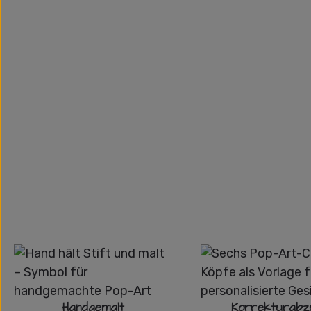
Handgemalt
Korrekturabz