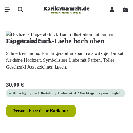
Zum Hauptinhalt springen
Ware
Bildergalerie überspringen
Fingerabdruck-Liebe hoch oben
Schnellzeichnung: Ein Fingerabdruckbaum als witzige Karikatur
für deine Hochzeit. Symbolisiere Liebe mit Farben. Tolles
Geschenk! Jetzt zeichnen lassen.
Regulärer Preis:
30,00 €
Anfertigung nach Bestellung, Lieferzeit: 4-7 Werktage; Express möglich
Personalisiere deine Karikatur