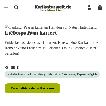
Zum Hauptinhalt springen
Ware
Bildergalerie überspringen
Liebespaar in kariert
Entdecke das Liebespaar in kariert: Eine witzige Karikatur, die
Romantik und Freude zeigt. Perfekt als tolles Geschenk. Jetzt
bestellen!
Regulärer Preis:
30,00 €
Anfertigung nach Bestellung, Lieferzeit: 4-7 Werktage; Express möglich
Personalisiere deine Karikatur