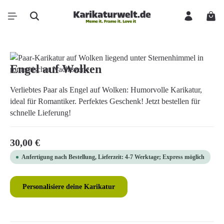
Zum Hauptinhalt springen
Ware
Bildergalerie überspringen
Engel auf Wolken
Verliebtes Paar als Engel auf Wolken: Humorvolle Karikatur,
ideal für Romantiker. Perfektes Geschenk! Jetzt bestellen für
schnelle Lieferung!
Regulärer Preis:
30,00 €
Anfertigung nach Bestellung, Lieferzeit: 4-7 Werktage; Express möglich
Personalisiere deine Karikatur