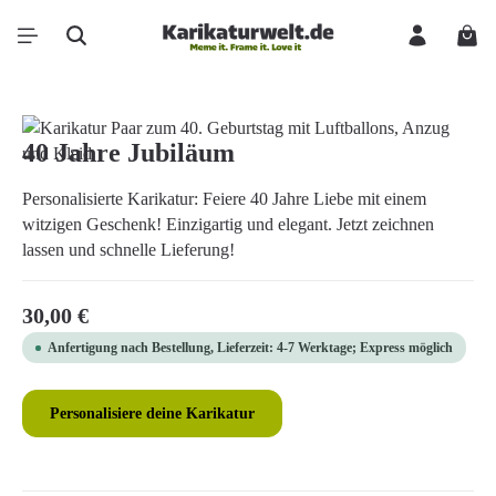
Zum Hauptinhalt springen
Ware
Bildergalerie überspringen
40 Jahre Jubiläum
Personalisierte Karikatur: Feiere 40 Jahre Liebe mit einem
witzigen Geschenk! Einzigartig und elegant. Jetzt zeichnen
lassen und schnelle Lieferung!
Regulärer Preis:
30,00 €
Anfertigung nach Bestellung, Lieferzeit: 4-7 Werktage; Express möglich
Personalisiere deine Karikatur