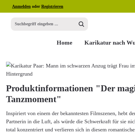
Anmelden
oder
Registrieren
m Hauptinhalt springen
Zur Suche springen
Zur Hauptnavigation springen
Home
Karikatur nach W
Bildergalerie überspringen
Produktinformationen "Der mag
Tanzmoment"
Inspiriert von einem der bekanntesten Filmszenen, hebt de
Partnerin in die Luft, als würde die Schwerkraft für sie ni
total konzentriert und verlieren sich in diesem romantisc