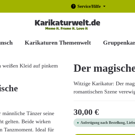
Service/Hilfe
unsch
Karikaturen Themenwelt
Gruppenkar
Der magisch
Witzige Karikatur: Der mag
ische
romantischen Szene verewige
Regulärer Preis:
30,00 €
r männliche Tänzer seine
cht gelten. Beide wirken
Anfertigung nach Bestellung, Liefe
hen Tanzmoment. Ideal für