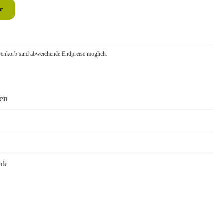
r
nkorb sind abweichende Endpreise möglich.
ren
nk