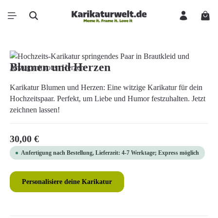
Zum Hauptinhalt springen
Ware
Bildergalerie überspringen
Blumen und Herzen
Karikatur Blumen und Herzen: Eine witzige Karikatur für dein
Hochzeitspaar. Perfekt, um Liebe und Humor festzuhalten. Jetzt
zeichnen lassen!
Regulärer Preis:
30,00 €
Anfertigung nach Bestellung, Lieferzeit: 4-7 Werktage; Express möglich
Personalisiere deine Karikatur