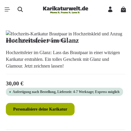
Zum Hauptinhalt springen
Ware
Bildergalerie überspringen
Hochzeitsfeier im Glanz
Hochzeitsfeier im Glanz: Lass das Brautpaar in einer witzigen
Karikatur erstrahlen. Ein tolles Geschenk mit Glanz und
Glamour. Jetzt zeichnen lassen!
Regulärer Preis:
30,00 €
Anfertigung nach Bestellung, Lieferzeit: 4-7 Werktage; Express möglich
Personalisiere deine Karikatur