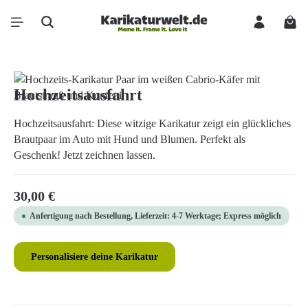
Zum Hauptinhalt springen
Ware
Bildergalerie überspringen
Hochzeitsausfahrt
Hochzeitsausfahrt: Diese witzige Karikatur zeigt ein glückliches
Brautpaar im Auto mit Hund und Blumen. Perfekt als
Geschenk! Jetzt zeichnen lassen.
Regulärer Preis:
30,00 €
Anfertigung nach Bestellung, Lieferzeit: 4-7 Werktage; Express möglich
Personalisiere deine Karikatur