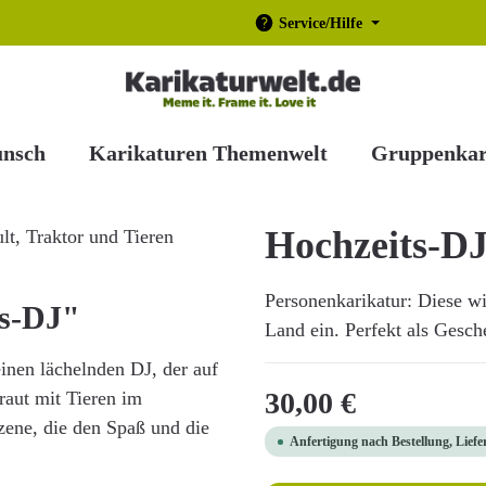
Service/Hilfe
unsch
Karikaturen Themenwelt
Gruppenkar
Hochzeits-D
Personenkarikatur: Diese w
ts-DJ"
Land ein. Perfekt als Gesch
inen lächelnden DJ, der auf
Regulärer Preis:
30,00 €
raut mit Tieren im
zene, die den Spaß und die
Anfertigung nach Bestellung, Liefe