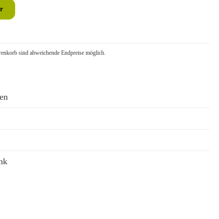
r
nkorb sind abweichende Endpreise möglich.
ren
nk