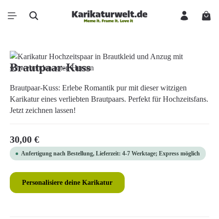
Zum Hauptinhalt springen
Ware
Bildergalerie überspringen
Brautpaar-Kuss
Brautpaar-Kuss: Erlebe Romantik pur mit dieser witzigen
Karikatur eines verliebten Brautpaars. Perfekt für Hochzeitsfans.
Jetzt zeichnen lassen!
Regulärer Preis:
30,00 €
Anfertigung nach Bestellung, Lieferzeit: 4-7 Werktage; Express möglich
Personalisiere deine Karikatur