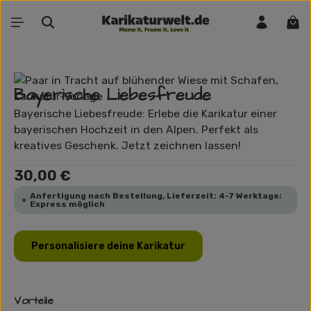
Zum Hauptinhalt springen
War
Bildergalerie überspringen
Bayerische Liebesfreude
Bayerische Liebesfreude: Erlebe die Karikatur einer
bayerischen Hochzeit in den Alpen. Perfekt als
kreatives Geschenk. Jetzt zeichnen lassen!
Regulärer Preis:
30,00 €
Anfertigung nach Bestellung, Lieferzeit: 4-7 Werktage;
Express möglich
Personalisiere deine Karikatur
Vorteile