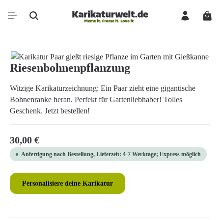
Zum Hauptinhalt springen
Ware
Bildergalerie überspringen
Riesenbohnenpflanzung
Witzige Karikaturzeichnung: Ein Paar zieht eine gigantische
Bohnenranke heran. Perfekt für Gartenliebhaber! Tolles
Geschenk. Jetzt bestellen!
Regulärer Preis:
30,00 €
Anfertigung nach Bestellung, Lieferzeit: 4-7 Werktage; Express möglich
Personalisiere deine Karikatur